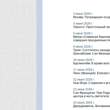
3 июня 2026 г.
Москва: Патриаршее позд
5 июня 2026 г.
Торонто: Престольный пр
5 июня 2026 г.
Мебан (Северная Каролин
совершил праздничные б
9 июня 2026 г.
Тунис: Состоялось празд
Шанхайским, Сан-Франци
16 июня 2026 г.
Бурлингейм: В храме все
17 июня 2026 г.
Лион (Франция): Епископ
22 июня 2026 г.
Нью-Йорк: Служения и вс
22 июня 2026 г.
Сан-Франциско: При Радо
центра в честь святителя
24 июня 2026 г.
Джорданвилль: Воззвание