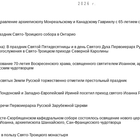
равление архиепископу Монреальскому и Канадскому Гавриилу с 65-летием 
аздник Свято-Троицкого собора в Онтарио
а): В праздник Святой Пятидесятницы и в день Святого Духа Первоиерарх Р
огослужения в Свято-Троицком приходе Северной Каролины
нование 70-летия Воскресенского храма, освященного святителем Иоанном, 
сским чудотворцем
х святых Земли Русской торжественно отметили престольный праздник
 Лондонский и Западно-Европейский Ириней посетил приход святого Иоанна Р
тречи Первоиерарха Русской Зарубежной Церкви
сте-Скорбященском кафедральном соборе состоялось освящение нового цер
 Иоанна, архиепископа Шанхайского, Сан-Францисского чудотворца
 в пользу Свято-Троицкого монастыря