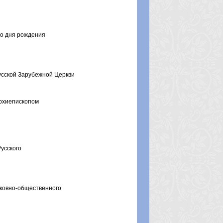
со дня рождения
усской Зарубежной Церкви
архиепископом
усского
ковно-общественного