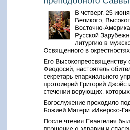
преподобного Саввы
В четверг, 25 июн
Великого, Высоко
Восточно-Америка
Русской Зарубежн
литургию в мужск
Освященного в окрестностях 
Его Высокопреосвященству 
Феодосий, настоятель обите
секретарь епархиального уп
протоиерей Григорий Джойс 
стечении верующих, которых
Богослужение проходило по
Божией Матери «Иверско-Га
После чтения Евангелия был
прошение о здравии и спасе