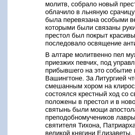
молитв, собрало новый прест
облачило в льняную срачицу
была перевязана особыми в
которыми были связаны руки
престол был покрыт красив
последовало освящение ант
В алтаре молитвенно пел му
приезжих певчих, под управ
прибывшего на это событие 
Вашингтоне. За Литургией ч
смешанным хором на клирос
состоялся крестный ход со 
положены в престол и в нов
святынь были мощи апостол
преподобномучеников лавры
святителя Тихона, Патриарх
великой княгини Елизаветы.