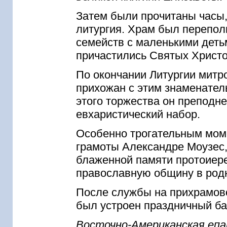
Затем были прочитаны часы,
литургия. Храм был перепо
семейств с маленькими деть
причастились Святых Христо
По окончании Литургии митр
прихожан с этим знаменател
этого торжества он преподн
евхаристический набор.
Особенно трогательным мом
грамоты Александре Моузес,
блаженной памяти протоиер
православную общину в род
После службы на прихрамово
был устроен праздничный ба
Восточно-Американская епа