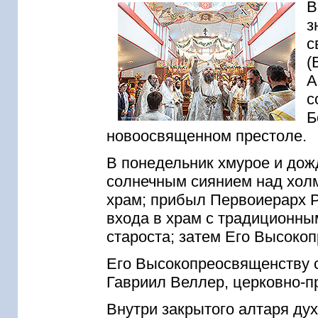
В
з
с
(
А
с
Б
новоосвященном престоле.
В понедельник хмурое и дож
солнечным сиянием над хол
храм; прибыл Первоиерарх Р
входа в храм с традиционны
староста; затем Его Высоко
Его Высокопреосвященству 
Гавриил Веллер, церковно-пр
Внутри закрытого алтаря ду