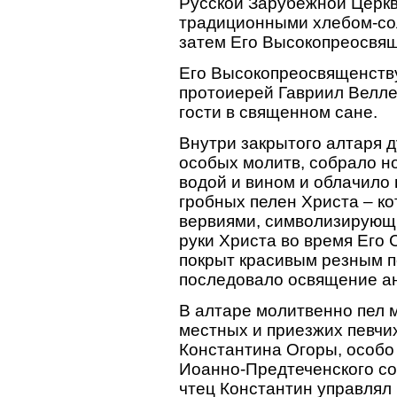
Русской Зарубежной Церкви
традиционными хлебом-сол
затем Его Высокопреосвящ
Его Высокопреосвященств
протоиерей Гавриил Велле
гости в священном сане.
Внутри закрытого алтаря 
особых молитв, собрало н
водой и вином и облачило 
гробных пелен Христа – к
вервиями, символизирующ
руки Христа во время Его 
покрыт красивым резным п
последовало освящение а
В алтаре молитвенно пел 
местных и приезжих певчи
Константина Огоры, особо
Иоанно-Предтеченского со
чтец Константин управля