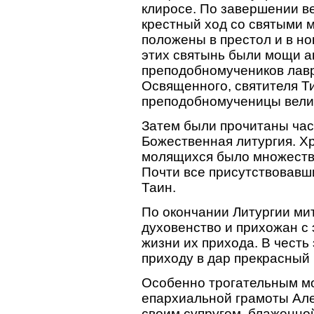
клиросе. По завершении в
крестный ход со святыми 
положены в престол и в н
этих святынь были мощи а
преподобномучеников лав
Освященного, святителя Ти
преподобномученицы велик
Затем были прочитаны час
Божественная литургия. Х
молящихся было множество
Почти все присутствовавш
Таин.
По окончании Литургии ми
духовенство и прихожан с
жизни их прихода. В честь
приходу в дар прекрасный
Особенно трогательным м
епархиальной грамоты Але
своим супругом, блаженно