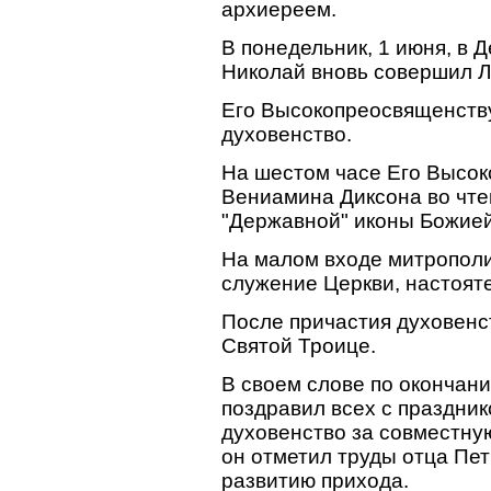
архиереем.
В понедельник, 1 июня, в 
Николай вновь совершил Л
Его Высокопреосвященств
духовенство.
На шестом часе Его Высо
Вениамина Диксона во чте
"Державной" иконы Божие
На малом входе митрополи
служение Церкви, настоят
После причастия духовенс
Святой Троице.
В своем слове по окончан
поздравил всех с праздни
духовенство за совместну
он отметил труды отца Пе
развитию прихода.