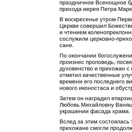
праздничное Всенощное бд
прихода иерея Петра Марк
В воскресенье утром Перв
Церкви совершил Божестве
и чтением коленопреклонн
сослужили церковно-прихо
сане.
По окончании богослужен
произнес проповедь, посв
духовенство и прихожан с
отметил качественные улу
времени его последнего ви
нового иконостаса и обуст
Затем он наградил епархи
Любовь Михайловну Ваняши
украшении фасада храма.
Вслед за этим состоялась 
прихожане смогли продол