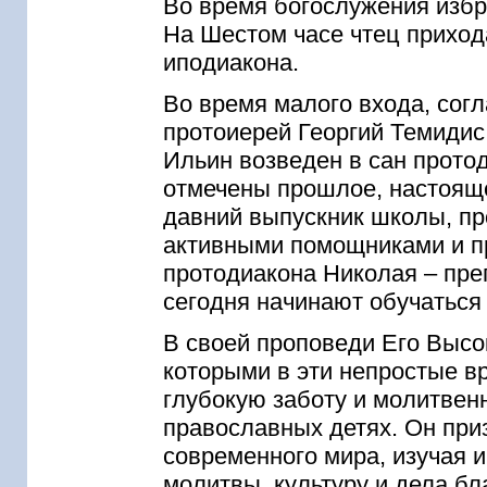
Во время богослужения избр
На Шестом часе чтец приход
иподиакона.
Во время малого входа, сог
протоиерей Георгий Темидис
Ильин возведен в сан прото
отмечены прошлое, настоящ
давний выпускник школы, пр
активными помощниками и п
протодиакона Николая – пре
сегодня начинают обучаться 
В своей проповеди Его Высо
которыми в эти непростые в
глубокую заботу и молитвен
православных детях. Он при
современного мира, изучая 
молитвы, культуру и дела бл