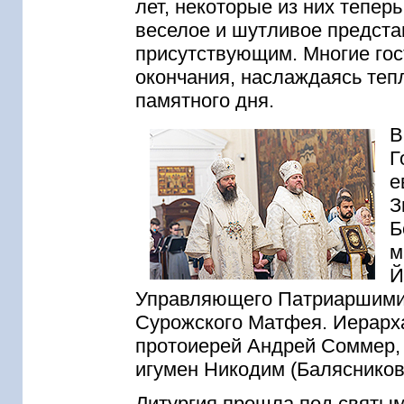
лет, некоторые из них теперь
веселое и шутливое предст
присутствующим. Многие гос
окончания, наслаждаясь теп
памятного дня.
В
Г
е
З
Б
м
Й
Управляющего Патриаршими 
Сурожского Матфея. Иерарх
протоиерей Андрей Соммер, 
игумен Никодим (Балясников
Литургия прошла под святым