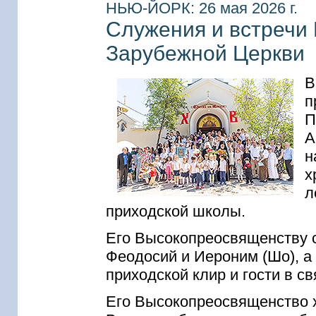
НЬЮ-ЙОРК: 26 мая 2026 г.
Служения и встречи
Зарубежной Церкви
В
п
П
А
н
х
л
приходской школы.
Его Высокопреосвященству 
Феодосий и Иероним (Шо), а 
приходской клир и гости в с
Его Высокопреосвященство х