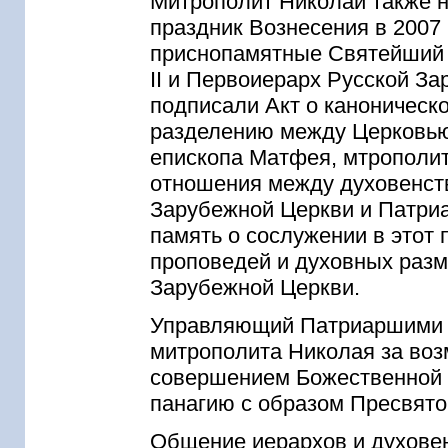
Митрополит Николай также 
праздник Вознесения в 2007
приснопамятные Святейший 
ІІ и Первоиерарх Русской З
подписали Акт о каноническ
разделению между Церковью 
епископа Матфея, мтрополи
отношения между духовенст
Зарубежной Церкви и Патри
память о сослужении в этот 
проповедей и духовных раз
Зарубежной Церкви.
Управляющий Патриаршими 
митрополита Николая за воз
совершением Божественной л
панагию с образом Пресвято
Общение иерархов и духовен