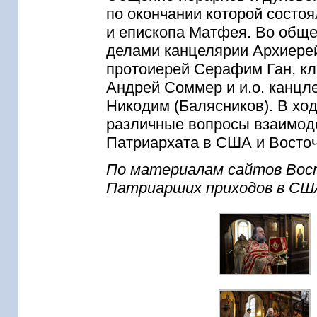
по окончании которой состо
и епископа Матфея. Во общ
делами канцелярии Архиере
протоиерей Серафим Ган, кл
Андрей Соммер и и.о. канц
Никодим (Балясников). В х
различные вопросы взаимод
Патриархата в США и Восточ
По материалам сайтов Вост
Патриарших приходов в СШ