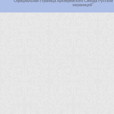
"Официальная страница Архиерейского Синода Русской
заграницей"